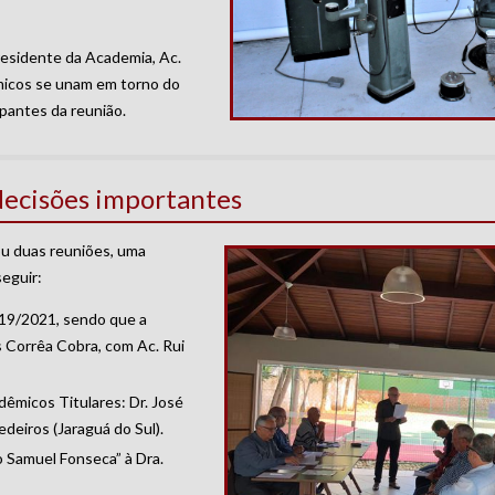
Presidente da Academia, Ac.
micos se unam em torno do
ipantes da reunião.
ecisões importantes
ou duas reuniões, uma
seguir:
2019/2021, sendo que a
 Corrêa Cobra, com Ac. Rui
êmicos Titulares: Dr. José
deiros (Jaraguá do Sul).
 Samuel Fonseca” à Dra.