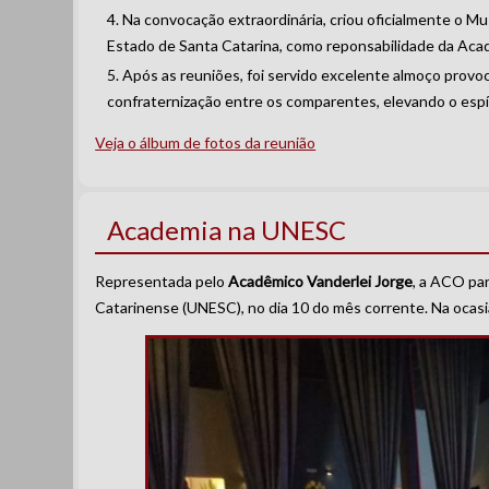
Na convocação extraordinária, criou oficialmente o M
Estado de Santa Catarina, como reponsabilidade da Aca
Após as reuniões, foi servido excelente almoço prov
confraternização entre os comparentes, elevando o esp
Veja o álbum de fotos da reunião
Academia na UNESC
Representada pelo
Acadêmico Vanderlei Jorge
, a ACO pa
Catarinense (UNESC), no dia 10 do mês corrente. Na ocasi