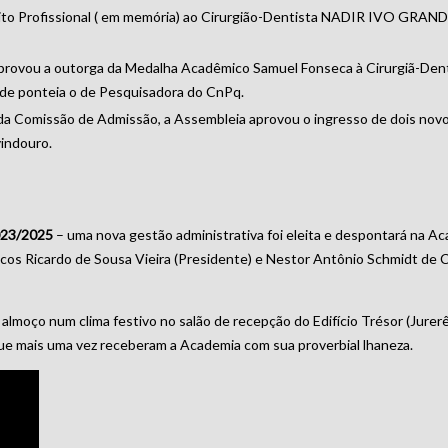
ito Profissional ( em memória) ao Cirurgião-Dentista NADIR IVO GRAN
aprovou a outorga da Medalha Acadêmico Samuel Fonseca à Cirurgiã-
onde ponteia o de Pesquisadora do CnPq.
 da Comissão de Admissão, a Assembleia aprovou o ingresso de dois nov
indouro.
2023/2025
– uma nova gestão administrativa foi eleita e despontará na A
s Ricardo de Sousa Vieira (Presidente) e Nestor Antônio Schmidt de C
lmoço num clima festivo no salão de recepção do Edifício Trésor (Jurerê 
, que mais uma vez receberam a Academia com sua proverbial lhaneza.