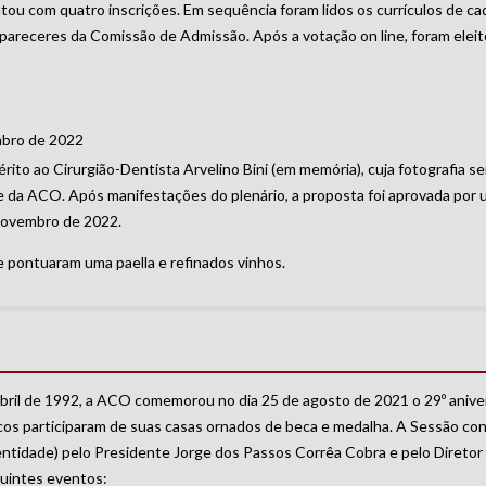
ou com quatro inscrições. Em sequência foram lidos os currículos de ca
 pareceres da Comissão de Admissão. Após a votação on line, foram eleit
mbro de 2022
ito ao Cirurgião-Dentista Arvelino Bini (em memória), cuja fotografia se
 da ACO. Após manifestações do plenário, a proposta foi aprovada por 
 novembro de 2022.
e pontuaram uma paella e refinados vinhos.
ril de 1992, a ACO comemorou no dia 25 de agosto de 2021 o 29º aniver
icos participaram de suas casas ornados de beca e medalha. A Sessão con
a entidade) pelo Presidente Jorge dos Passos Corrêa Cobra e pelo Diretor
guintes eventos: