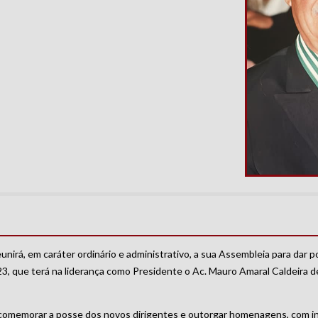
irá, em caráter ordinário e administrativo, a sua Assembleia para dar p
3, que terá na liderança como Presidente o Ac. Mauro Amaral Caldeira d
comemorar a posse dos novos dirigentes e outorgar homenagens, com iní