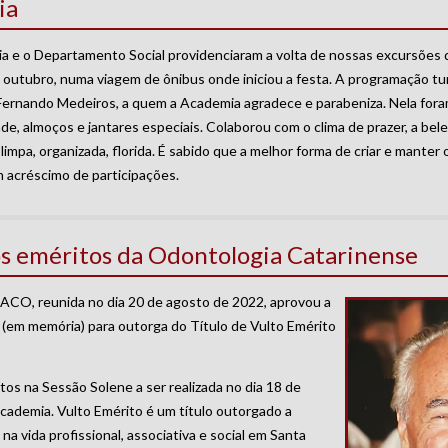
ia
a e o Departamento Social providenciaram a volta de nossas excursões 
 outubro, numa viagem de ônibus onde iniciou a festa. A programação turís
ernando Medeiros, a quem a Academia agradece e parabeniza. Nela foram 
de, almoços e jantares especiais. Colaborou com o clima de prazer, a bel
mpa, organizada, florida. É sabido que a melhor forma de criar e manter o
 acréscimo de participações.
os eméritos da Odontologia Catarinense
a ACO, reunida no dia 20 de agosto de 2022, aprovou a
(em memória) para outorga do Título de Vulto Emérito
tos na Sessão Solene a ser realizada no dia 18 de
cademia. Vulto Emérito é um título outorgado a
na vida profissional, associativa e social em Santa