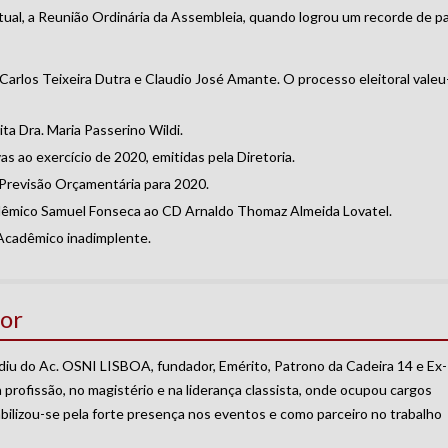
tual, a Reunião Ordinária da Assembleia, quando logrou um recorde de pa
arlos Teixeira Dutra e Claudio José Amante. O processo eleitoral valeu-
a Dra. Maria Passerino Wildi.
s ao exercício de 2020, emitidas pela Diretoria.
Previsão Orçamentária para 2020.
êmico Samuel Fonseca ao CD Arnaldo Thomaz Almeida Lovatel.
 Acadêmico inadimplente.
or
iu do Ac. OSNI LISBOA, fundador, Emérito, Patrono da Cadeira 14 e Ex-
 profissão, no magistério e na liderança classista, onde ocupou cargos
ilizou-se pela forte presença nos eventos e como parceiro no trabalho