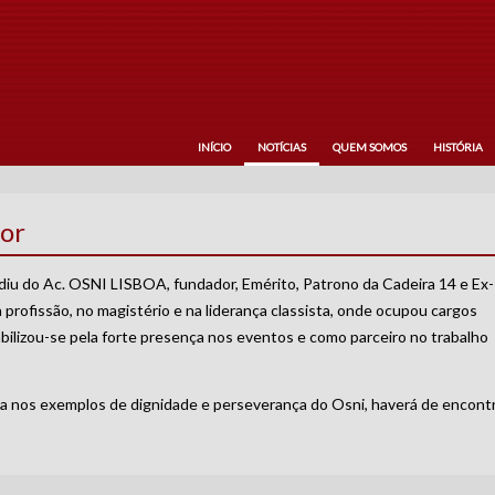
INÍCIO
NOTÍCIAS
QUEM SOMOS
HISTÓRIA
or
iu do Ac. OSNI LISBOA, fundador, Emérito, Patrono da Cadeira 14 e Ex-
 profissão, no magistério e na liderança classista, onde ocupou cargos
ilizou-se pela forte presença nos eventos e como parceiro no trabalho
da nos exemplos de dignidade e perseverança do Osni, haverá de encont