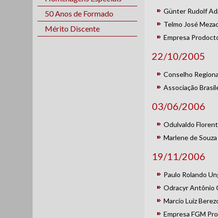
Günter Rudolf Ada
50 Anos de Formado
Telmo José Mezadri
Mérito Discente
Empresa Prodocto
22/10/2005
Conselho Regiona
Associação Brasil
03/06/2006
Odulvaldo Florent
Marlene de Souza 
19/11/2006
Paulo Rolando Unge
Odracyr Antônio C
Marcio Luiz Berezos
Empresa FGM Pro