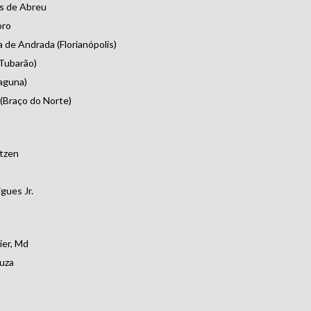
es de Abreu
oro
 de Andrada (Florianópolis)
(Tubarão)
Laguna)
(Braço do Norte)
tzen
gues Jr.
ier, Md
uza