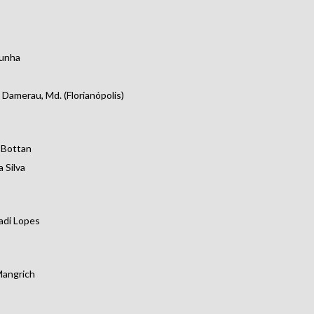
Cunha
 Damerau, Md. (Florianópolis)
 Bottan
 Silva
adi Lopes
Mangrich