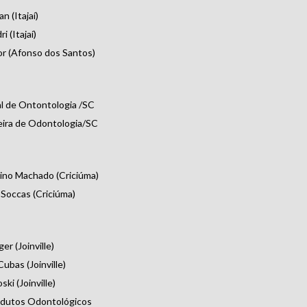
n (Itajaí)
 (Itajaí)
r (Afonso dos Santos)
l de Ontontologia /SC
eira de Odontologia/SC
ino Machado (Criciúma)
Soccas (Criciúma)
r (Joinville)
ubas (Joinville)
ki (Joinville)
dutos Odontológicos