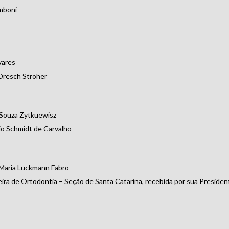
mboni
vares
 Dresch Stroher
Souza Zytkuewisz
o Schmidt de Carvalho
 Maria Luckmann Fabro
eira de Ortodontia – Seção de Santa Catarina, recebida por sua Preside