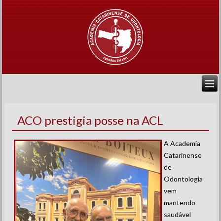
ACO prestigia posse na ACL
A Academia
Catarinense
de
Odontologia
vem
mantendo
saudável