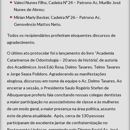
Valeci Nunes Filho, Cadeira Nº 24 – Patrono Ac. Murillo José
Nunes de Abreu;
Mirian Marly Becker, Cadeira Nº 26 – Patrono Ac.
Genovêncio Mattos Neto.
Todos os recipiendários proferiram eloquentes discursos de
agradecimento.
O último ato protocolar foi o lançamento do livro “Academia
Catarinense de Odontologia – 20 anos de história”, de autoria
dos Acadêmicos José Edú Rosa, Delmo Tavares, Telmo Tavares
e Jorge Seara Polidoro. Agradecendo as manifestações
elogiosa, discursou em nome da equipe o Ac. Delmo Tavares. Ao
encerrar a sessão, o Presidente Saulo Rogério Stefen de
Albuquerque proferiu fala concitando nossas colegas dentistas
a maior participação no associativismo de classe e às mulheres
de um modo geral, a maior presença na área política, assunto
este de plena atualidade. Após, cerca de 130 pessoas
participaram de excelente jantar de confraternização no
Restaurante Lindacap, organizado pelo Diretor Social Ac. José